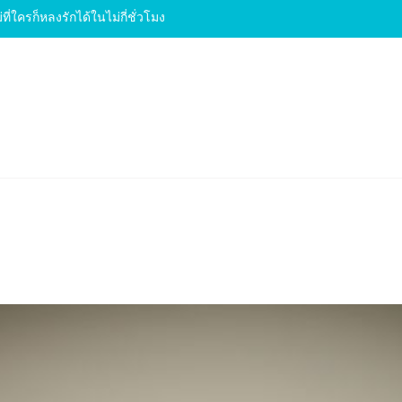
่ที่ใครก็หลงรักได้ในไม่กี่ชั่วโมง