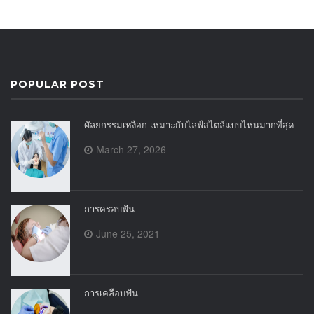
POPULAR POST
ศัลยกรรมเหงือก เหมาะกับไลฟ์สไตล์แบบไหนมากที่สุด
March 27, 2026
การครอบฟัน
June 25, 2021
การเคลือบฟัน