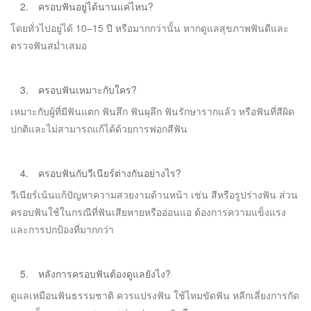
ครอบฟันอยู่ได้นานแค่ไหน?
โดยทั่วไปอยู่ได้ 10–15 ปี หรือมากกว่านั้น หากดูแลสุขภาพฟันดีและ
ตรวจฟันสม่ำเสมอ
ครอบฟันเหมาะกับใคร?
เหมาะกับผู้ที่มีฟันแตก ฟันสึก ฟันผุลึก ฟันรักษารากแล้ว หรือฟันที่สีผิด
ปกติและไม่สามารถแก้ได้ด้วยการฟอกสีฟัน
ครอบฟันกับวีเนียร์ต่างกันอย่างไร?
วีเนียร์เน้นแก้ปัญหาความสวยงามด้านหน้า เช่น สีหรือรูปร่างฟัน ส่วน
ครอบฟันใช้ในกรณีที่ฟันเสียหายหรืออ่อนแอ ต้องการความแข็งแรง
และการปกป้องที่มากกว่า
หลังการครอบฟันต้องดูแลยังไง?
ดูแลเหมือนฟันธรรมชาติ ควรแปรงฟัน ใช้ไหมขัดฟัน หลีกเลี่ยงการกัด