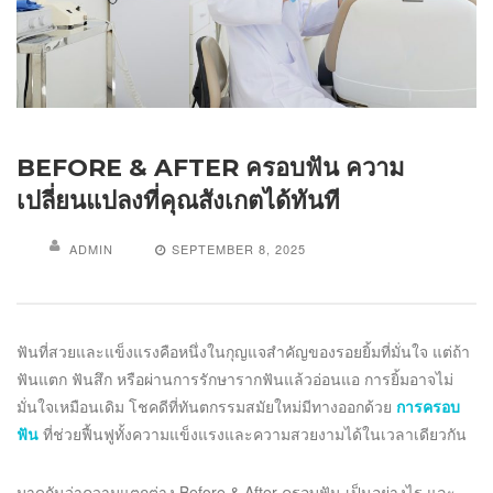
BEFORE & AFTER ครอบฟัน ความ
เปลี่ยนแปลงที่คุณสังเกตได้ทันที
ADMIN
SEPTEMBER 8, 2025
ฟันที่สวยและแข็งแรงคือหนึ่งในกุญแจสำคัญของรอยยิ้มที่มั่นใจ แต่ถ้า
ฟันแตก ฟันสึก หรือผ่านการรักษารากฟันแล้วอ่อนแอ การยิ้มอาจไม่
มั่นใจเหมือนเดิม โชคดีที่ทันตกรรมสมัยใหม่มีทางออกด้วย
การครอบ
ฟัน
ที่ช่วยฟื้นฟูทั้งความแข็งแรงและความสวยงามได้ในเวลาเดียวกัน
มาดูกันว่าความแตกต่าง Before & After ครอบฟัน เป็นอย่างไร และ