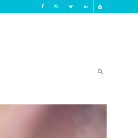
เปลี่ยนรอยยิ้มให้ดูสวยแพง! วีเนียร์ช่วยปรับลุคเพิ่มควา