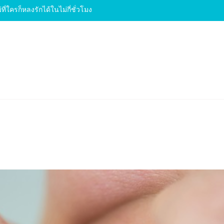
่ที่ใครก็หลงรักได้ในไม่กี่ชั่วโมง